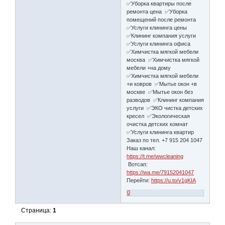
✅Уборка квартиры после
ремонта цена ✅Уборка
помещений после ремонта
✅Услуги клининга цены
✅Клининг компания услуги
✅Услуги клининга офиса
✅Химчистка мягкой мебели
москва ✅Химчистка мягкой
мебели +на дому
✅Химчистка мягкой мебели
+и ковров ✅Мытье окон +в
москве ✅Мытье окон без
разводов ✅Клининг компания
услуги ✅ЭКО чистка детских
кресел ✅Экологическая
очистка детских комнат
✅Услуги клининга квартир
Заказ по тел. +7 915 204 1047
Наш канал:
https://t.me/wwcleaning
Вотсап:
https://wa.me/79152041047
Перейти:
https://u.to/v1gKIA
0
Страница:
1