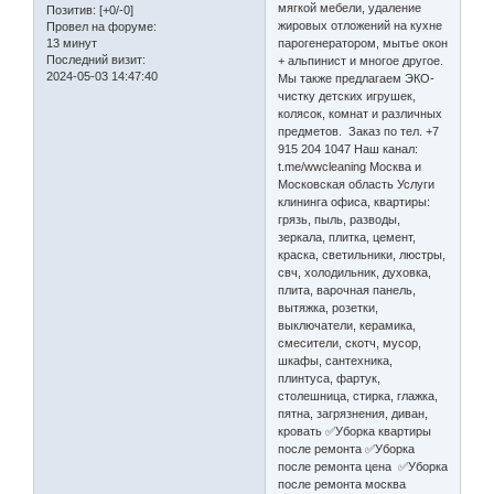
мягкой мебели, удаление
Позитив:
[+0/-0]
жировых отложений на кухне
Провел на форуме:
13 минут
парогенератором, мытье окон
Последний визит:
+ альпинист и многое другое.
2024-05-03 14:47:40
Мы также предлагаем ЭКО-
чистку детских игрушек,
колясок, комнат и различных
предметов. Заказ по тел. +7
915 204 1047 Наш канал:
t.me/wwcleaning Москва и
Московская область Услуги
клининга офиса, квартиры:
грязь, пыль, разводы,
зеркала, плитка, цемент,
краска, светильники, люстры,
свч, холодильник, духовка,
плита, варочная панель,
вытяжка, розетки,
выключатели, керамика,
смесители, скотч, мусор,
шкафы, сантехника,
плинтуса, фартук,
столешница, стирка, глажка,
пятна, загрязнения, диван,
кровать ✅Уборка квартиры
после ремонта ✅Уборка
после ремонта цена ✅Уборка
после ремонта москва