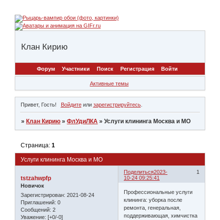
Клан Кирию
Форум
Участники
Поиск
Регистрация
Войти
Активные темы
Привет, Гость!
Войдите
или
зарегистрируйтесь
.
»
Клан Кирию
»
ФлУдиЛКА
»
Услуги клининга Москва и МО
Страница:
1
Услуги клининга Москва и МО
Поделиться
2023-
1
tstzahwpfp
10-24 09:25:41
Новичок
Профессиональные услуги
Зарегистрирован
: 2021-08-24
клининга: уборка после
Приглашений:
0
ремонта, генеральная,
Сообщений:
2
поддерживающая, химчистка
Уважение:
[+0/-0]