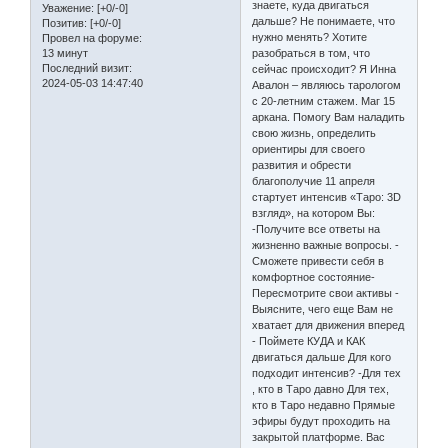
знаете, куда двигаться
Уважение:
[+0/-0]
дальше? Не понимаете, что
Позитив:
[+0/-0]
нужно менять? Хотите
Провел на форуме:
13 минут
разобраться в том, что
Последний визит:
сейчас происходит? Я Инна
2024-05-03 14:47:40
Авалон – являюсь тарологом
с 20-летним стажем. Маг 15
аркана. Помогу Вам наладить
свою жизнь, определить
ориентиры для своего
развития и обрести
благополучие 11 апреля
стартует интенсив «Таро: 3D
взгляд», на котором Вы:
-Получите все ответы на
жизненно важные вопросы. -
Сможете привести себя в
комфортное состояние-
Пересмотрите свои активы -
Выясните, чего еще Вам не
хватает для движения вперед
- Поймете КУДА и КАК
двигаться дальше Для кого
подходит интенсив? -Для тех
, кто в Таро давно Для тех,
кто в Таро недавно Прямые
эфиры будут проходить на
закрытой платформе. Вас