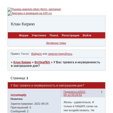
Клан Кирию
Форум
Участники
Поиск
Регистрация
Войти
Активные темы
Привет, Гость!
Войдите
или
зарегистрируйтесь
.
»
Клан Кирию
»
ФлУдиЛКА
»
У Вас тревога и неуверенность
в завтрашнем дне?
Страница:
1
У Вас тревога и неуверенность в завтрашнем дне?
Поделиться
2022-
1
tstzahwpfp
04-12 03:24:52
Новичок
Жизнь –удивительна. И
Зарегистрирован
: 2021-08-24
только в НАШИХ силах на
Приглашений:
0
нее воздействовать. Не
Сообщений:
2